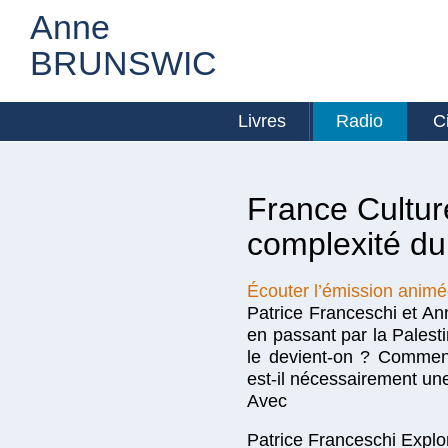
Anne
BRUNSWIC
Livres
Radio
C
France Culture
complexité d
Écouter l’émission animé
Patrice Franceschi et A
en passant par la Palesti
le devient-on ? Comment
est-il nécessairement un
Avec
Patrice Franceschi Explor